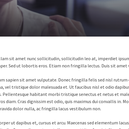
lam sit amet nunc sollicitudin, sollicitudin leo at, imperdiet ipsu
er. Sed ut lobortis eros. Etiam non fringilla lectus. Duis sit amet
pien sit amet vulputate. Donec fringilla felis sed nisl rutrum eff
vel tristique dolor malesuada et. Ut faucibus nisl et odio dapibus
s. Pellentesque habitant morbi tristique senectus et netus et male
 eros diam. Cras dignissim est odio, quis maximus dui convallis in. 
ravida dolor nulla, ac fringilla lacus vestibulum non.
mcorper ut dapibus et, cursus et arcu. Maecenas sed elementum lacus