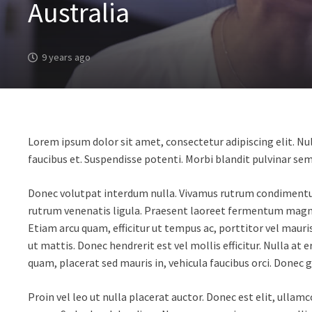
Australia
9 years ago
Lorem ipsum dolor sit amet, consectetur adipiscing elit. Nul
faucibus et. Suspendisse potenti. Morbi blandit pulvinar semp
Donec volutpat interdum nulla. Vivamus rutrum condimentum sa
rutrum venenatis ligula. Praesent laoreet fermentum magna, 
Etiam arcu quam, efficitur ut tempus ac, porttitor vel mauri
ut mattis. Donec hendrerit est vel mollis efficitur. Nulla at
quam, placerat sed mauris in, vehicula faucibus orci. Donec g
Proin vel leo ut nulla placerat auctor. Donec est elit, ulla