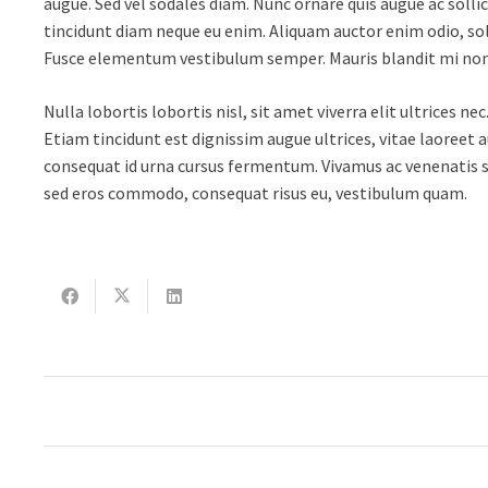
augue. Sed vel sodales diam. Nunc ornare quis augue ac solli
tincidunt diam neque eu enim. Aliquam auctor enim odio, soll
Fusce elementum vestibulum semper. Mauris blandit mi non i
Nulla lobortis lobortis nisl, sit amet viverra elit ultrices n
Etiam tincidunt est dignissim augue ultrices, vitae laoreet au
consequat id urna cursus fermentum. Vivamus ac venenatis sem
sed eros commodo, consequat risus eu, vestibulum quam.