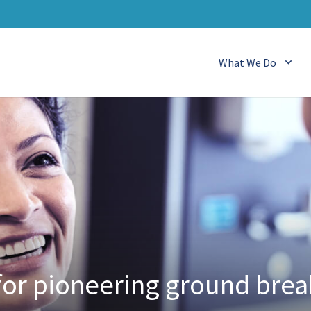
What We Do
for pioneering ground brea