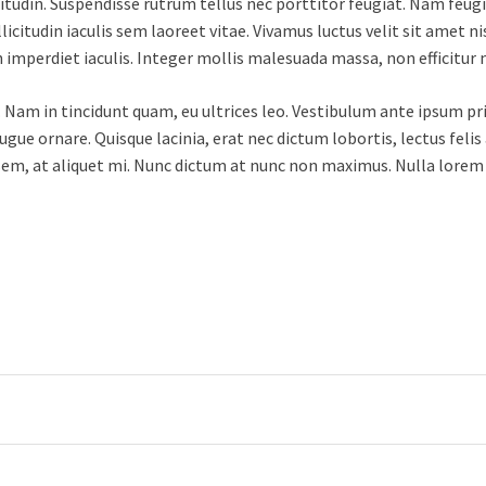
citudin. Suspendisse rutrum tellus nec porttitor feugiat. Nam feug
icitudin iaculis sem laoreet vitae. Vivamus luctus velit sit amet 
mperdiet iaculis. Integer mollis malesuada massa, non efficitur 
ec. Nam in tincidunt quam, eu ultrices leo. Vestibulum ante ipsum pri
gue ornare. Quisque lacinia, erat nec dictum lobortis, lectus felis a
, at aliquet mi. Nunc dictum at nunc non maximus. Nulla lorem ipsu