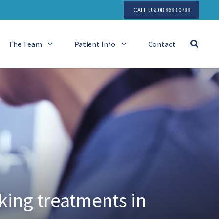
CALL US: 08 8683 0788
The Team
Patient Info
Contact
king treatments in