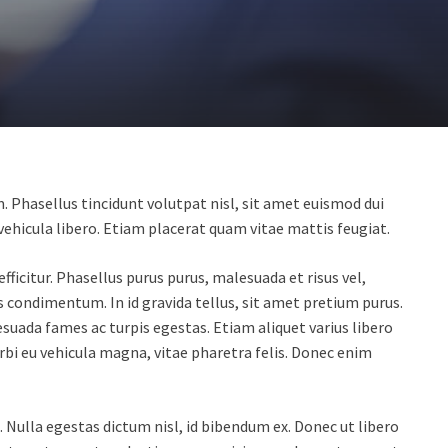
m. Phasellus tincidunt volutpat nisl, sit amet euismod dui
 vehicula libero. Etiam placerat quam vitae mattis feugiat.
icitur. Phasellus purus purus, malesuada et risus vel,
 condimentum. In id gravida tellus, sit amet pretium purus.
suada fames ac turpis egestas. Etiam aliquet varius libero
Morbi eu vehicula magna, vitae pharetra felis. Donec enim
. Nulla egestas dictum nisl, id bibendum ex. Donec ut libero