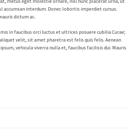
iat, metus eget molestie ornare, nisi nunc placerat urna, ut
nisl accumsan interdum. Donec lobortis imperdiet cursus.
mauris dictum ac.
mis in faucibus orci luctus et ultrices posuere cubilia Curae;
liquet velit, sit amet pharetra est felis quis felis. Aenean
m, vehicula viverra nulla et, faucibus facilisis dui. Mauris